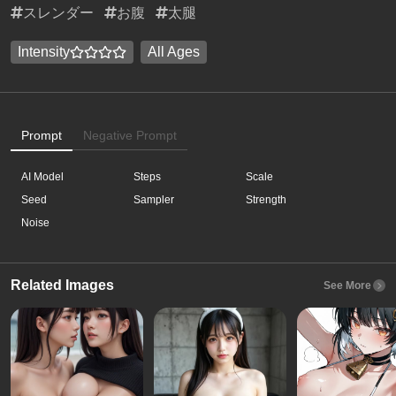
スレンダー
お腹
太腿
Intensity
All Ages
Prompt
Negative Prompt
AI Model
Steps
Scale
Seed
Sampler
Strength
Noise
Related Images
See More