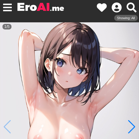
Showing: All
1
/
5