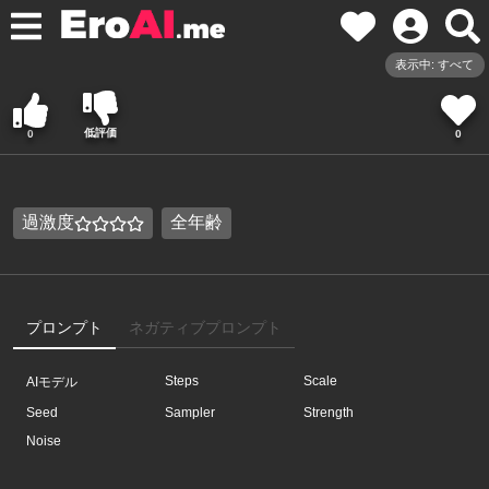
表示中: すべて
低評価
0
0
過激度
全年齢
プロンプト
ネガティブプロンプト
Steps
Scale
AIモデル
Seed
Sampler
Strength
Noise