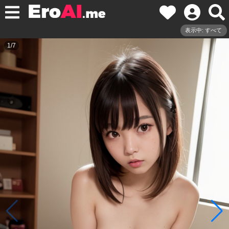
表示中: すべて
1
/
7