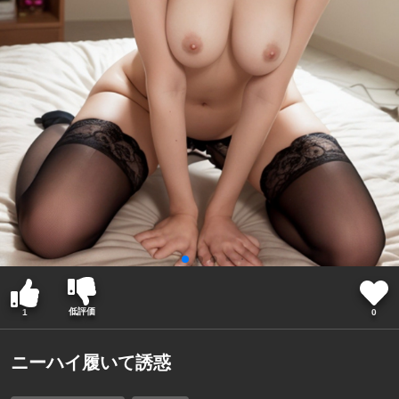
低評価
1
0
ニーハイ履いて誘惑