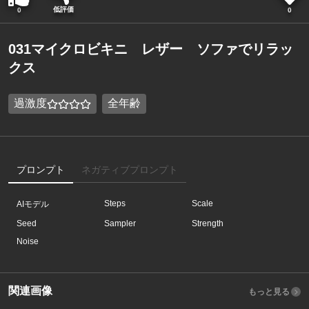
低評価
0
0
031マイクロビキニ レザー ソファでリラッ
クス
過激度
全年齢
プロンプト
ネガティブプロンプト
Steps
Scale
AIモデル
Seed
Sampler
Strength
Noise
関連画像
もっと見る