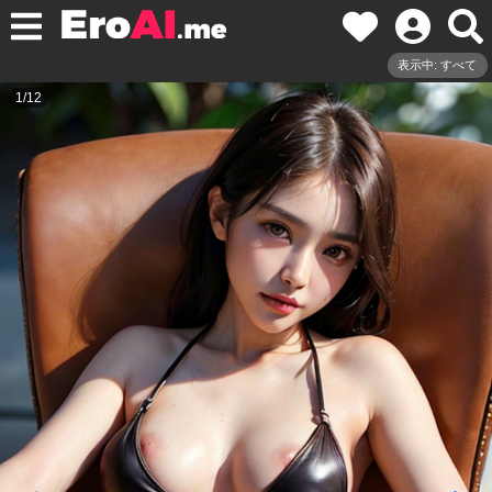
表示中: すべて
1
/
12