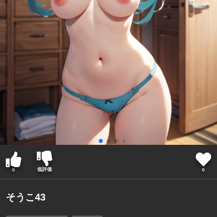
低評価
0
0
そうこ43