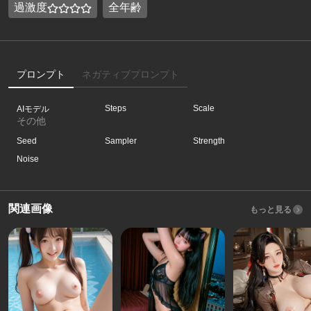
過激度
全年齢
プロンプト
ネガティブプロンプト
Steps
Scale
AIモデル
その他
Seed
Sampler
Strength
Noise
関連画像
もっと見る