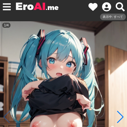
表示中: すべて
1
/
4